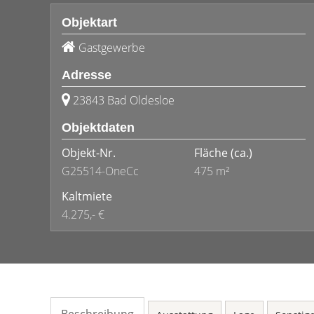
Objektart
Gastgewerbe
Adresse
23843 Bad Oldesloe
Objektdaten
Objekt-Nr.
Fläche
(ca.)
G25514-OneCc
475 m²
Kaltmiete
4.275,- €