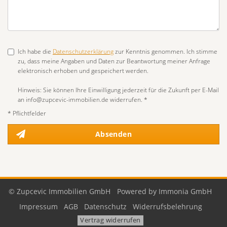
Ich habe die
Datenschutzerklärung
zur Kenntnis genommen. Ich stimme
zu, dass meine Angaben und Daten zur Beantwortung meiner Anfrage
elektronisch erhoben und gespeichert werden.
Hinweis: Sie können Ihre Einwilligung jederzeit für die Zukunft per E-Mail
an info@zupcevic-immobilien.de widerrufen. *
* Pflichtfelder
Absenden
© Zupcevic Immobilien GmbH
Powered by Immonia GmbH
Impressum
AGB
Datenschutz
Widerrufsbelehrung
Vertrag widerrufen