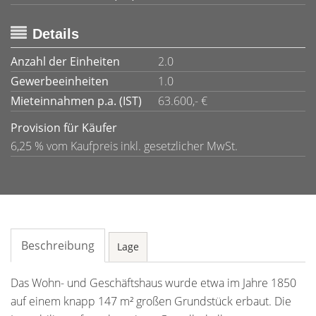
Details
Anzahl der Einheiten
2.0
Gewerbeeinheiten
1.0
Mieteinnahmen p.a. (IST)
63.600,- €
Provision für Käufer
6,25 % vom Kaufpreis inkl. gesetzlicher MwSt.
Beschreibung
Lage
Das Wohn- und Geschäftshaus wurde etwa im Jahre 1850
auf einem knapp 147 m² großen Grundstück erbaut. Die